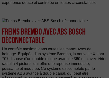
expérience douce et contrôlée en toutes circonstances.
Freins Brembo avec ABS Bosch
déconnectable
Un contrôle maximal dans toutes les manœuvres de
freinage. Équipée d'un système Brembo, la nouvelle Xplora
707 dispose d'un double disque avant de 360 mm avec étrier
radial à 4 pistons, qui offre une réponse immédiate,
puissante et modulée. Ce système est complété par le
système ABS avancé à double canal, qui peut être
déconnecté, augmentant ainsi la stabilité et la confiance du
pilote au plus haut niveau, même sur les terrains les plus
exigeants.