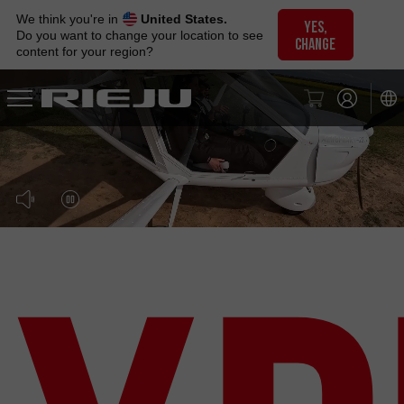
Skip
We think you're in
United States.
to
YES,
Do you want to change your location to see
CHANGE
navigation
content for your region?
Skip
to
content