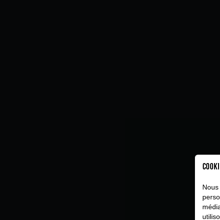
Cooki
Nous 
perso
média
utili