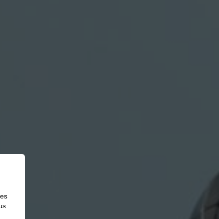
des
us