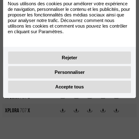
Nuuk
Cargo
6
Nous utilisons des cookies pour améliorer votre expérience
de navigation, personnaliser le contenu et les publicités, pour
Ray 7.7
proposer les fonctionnalités des médias sociaux ainsi que
pour analyser notre trafic. Découvrez comment nous
utilisons les cookies et comment vous pouvez les contrôler
Tango 125i
en cliquant sur Paramètres.
X-OVER
125
X-OVER
357
Rejeter
XPLORA
557
S
Personnaliser
XPLORA
557
X
Accepte tous
XPLORA
707
S
XPLORA
707
X