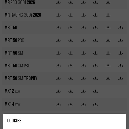
MR
PRO 300
i
2026
MR
RACING 300
i
2026
MRT 50
MRT 50
Pro
MRT 50
SM
MRT 50
SM
Pro
MRT 50
SM
Trophy
MX12
250W
MX14
500W
NKD
125
Cookies