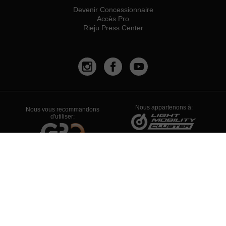
Devenir Concessionnaire
Accès Pro
Rieju Press Center
Nous appartenons à:
Nous vous recommandons
d'utiliser:
PYME INNOVADORA
Válido hasta el 19 de enero de 2026