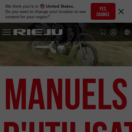
Skip
We think you're in
United States.
to
YES,
Do you want to change your location to see
CHANGE
navigation
content for your region?
Skip
to
content
Manuels