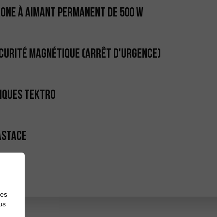
one à aimant permanent de 500 W
curité magnétique (arrêt d'urgence)
iques Tektro
astace
des
us