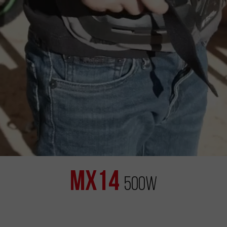
MX14
500W