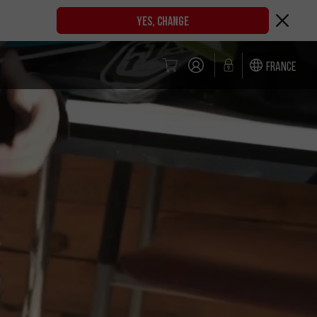
YES, CHANGE
France