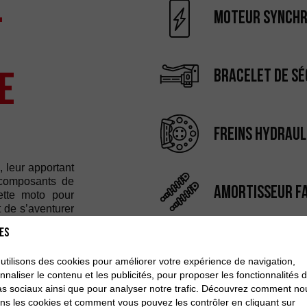
e
Moteur synchr
e
Bracelet de sé
Freins hydraul
 leur apportant
 composants de
Amortisseur F
ette moto pour
t de s’aventurer
es
utilisons des cookies pour améliorer votre expérience de navigation,
nnaliser le contenu et les publicités, pour proposer les fonctionnalités 
s sociaux ainsi que pour analyser notre trafic. Découvrez comment no
sons les cookies et comment vous pouvez les contrôler en cliquant sur