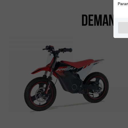
Param
Demande 