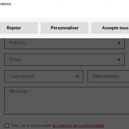
ètres.
d'informations complé
Rejeter
Personnaliser
Accepte tous
Oui, j'ai lu et j'accepte
la politique de confidentialité