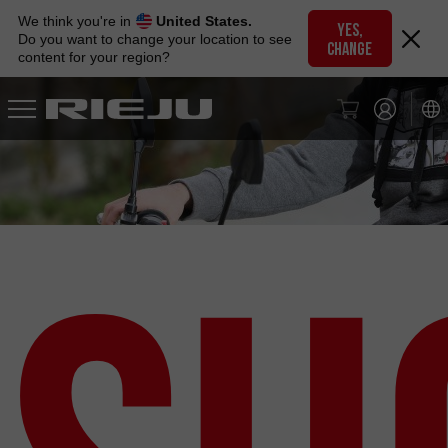
Skip
We think you're in
United States.
to
YES,
Do you want to change your location to see
CHANGE
navigation
content for your region?
Skip
to
content