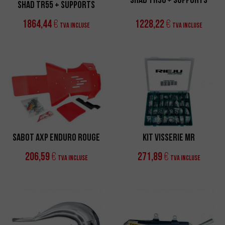
Shad TR55 + Supports
1864,44
1228,22
€
€
TVA incluse
TVA incluse
Sabot AXP Enduro Rouge
Kit Visserie MR
206,59
271,89
€
€
TVA incluse
TVA incluse