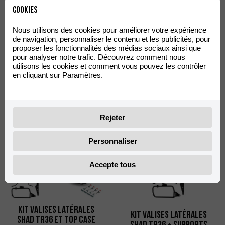
Cookies
Nous utilisons des cookies pour améliorer votre expérience
de navigation, personnaliser le contenu et les publicités, pour
proposer les fonctionnalités des médias sociaux ainsi que
pour analyser notre trafic. Découvrez comment nous
Grand Grill avec Vis Shad
Support Valises
utilisons les cookies et comment vous pouvez les contrôler
en cliquant sur Paramètres.
TR55
Latérales Shad TR36
58,23
274,34
€
€
TVA incluse
TVA incluse
Rejeter
Personnaliser
Accepte tous
Kit Valises Latérales
Kit Valises Latérales
Shad TR36 et Top Case
Shad TR36 + Supports