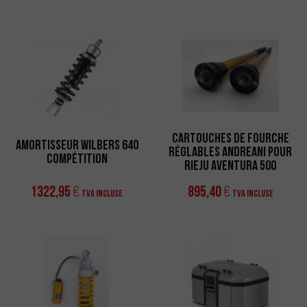
Cartouches de fourche
Amortisseur Wilbers 640
réglables Andreani pour
Compétition
Rieju Aventura 500
1322,95
895,40
€
€
TVA incluse
TVA incluse