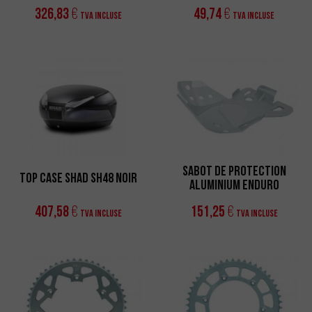
326,83
49,74
€
€
TVA incluse
TVA incluse
Sabot de Protection
Top Case SHAD SH48 Noir
Aluminium Enduro
407,58
151,25
€
€
TVA incluse
TVA incluse