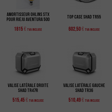
Amortisseur Ohlins STX
Top Case Shad TR55
pour Rieju Aventura 500
1815
602,50
€
€
TVA incluse
TVA incluse
Valise Latérale Droite
Valise Latérale Gauche
Shad TR47R
Shad TR36
515,45
510,49
€
€
TVA incluse
TVA incluse