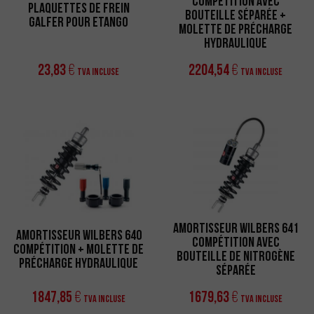
Compétition avec
Plaquettes de frein
Bouteille Séparée +
Galfer pour eTango
Molette de Précharge
Hydraulique
23,83
2204,54
€
€
TVA incluse
TVA incluse
Amortisseur Wilbers 641
Amortisseur Wilbers 640
Compétition avec
Compétition + Molette de
Bouteille de Nitrogène
Précharge Hydraulique
Séparée
1847,85
1679,63
€
€
TVA incluse
TVA incluse