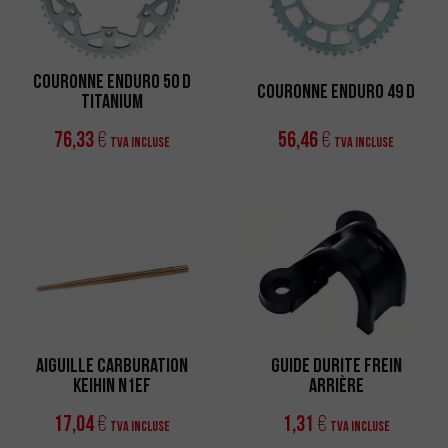
Couronne Enduro 50 D
Couronne Enduro 49 D
Titanium
76,33
56,46
€
€
TVA incluse
TVA incluse
Aiguille Carburation
Guide Durite Frein
Keihin N1EF
Arrière
17,04
1,31
€
€
TVA incluse
TVA incluse