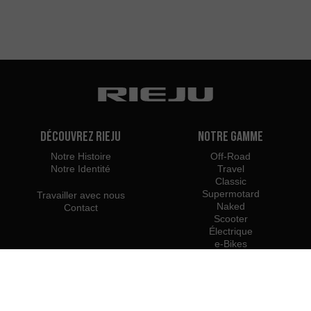
Découvrez Rieju
Notre Gamme
Notre Histoire
Off-Road
Notre Identité
Travel
Classic
Supermotard
Travailler avec nous
Naked
Contact
Scooter
Électrique
e-Bikes
Shop
Distributeurs
Accessoires
France
MR Power Parts
Importateurs