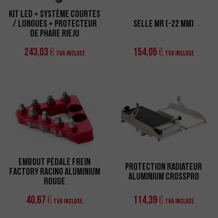
Kit Led + Système Courtes
/ Longues + Protecteur
Selle MR (-22 mm)
de Phare Rieju
243,03
154,05
€
€
TVA incluse
TVA incluse
Embout Pédale Frein
Protection Radiateur
Factory Racing Aluminium
Aluminium CrossPro
Rouge
40,67
114,39
€
€
TVA incluse
TVA incluse