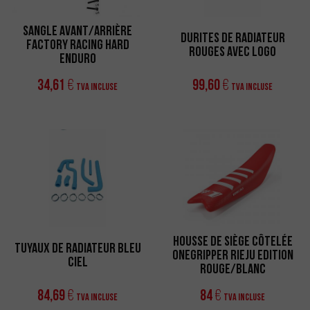
Sangle Avant/Arrière
Durites de radiateur
Factory Racing Hard
rouges avec logo
Enduro
34,61
99,60
€
€
TVA incluse
TVA incluse
Housse de siège côtelée
Tuyaux de radiateur bleu
Onegripper Rieju Edition
ciel
Rouge/Blanc
84,69
84
€
€
TVA incluse
TVA incluse