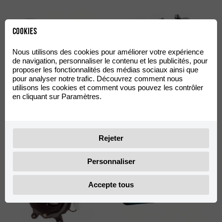
Cookies
Nous utilisons des cookies pour améliorer votre expérience
de navigation, personnaliser le contenu et les publicités, pour
proposer les fonctionnalités des médias sociaux ainsi que
pour analyser notre trafic. Découvrez comment nous
Embout Pédale Frein
utilisons les cookies et comment vous pouvez les contrôler
Levier Axe Roue Avant MR
Factory Racing Aluminium
en cliquant sur Paramètres.
Noir
27,41
40,67
€
€
TVA incluse
TVA incluse
Rejeter
Personnaliser
Accepte tous