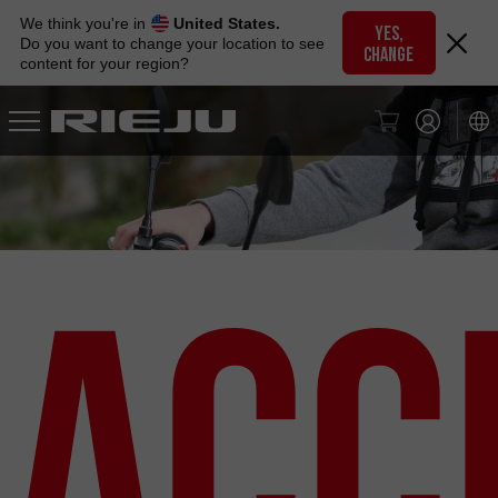
Skip
We think you're in
United States.
to
YES,
Do you want to change your location to see
CHANGE
navigation
content for your region?
Skip
to
content
Acc