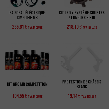
Faisceau Éléctrique
Kit Led + Système Courtes
Simplifié MR
/ Longues Rieju
235,61
218,10
€
€
TVA incluse
TVA incluse
Protection de Châssis
Kit GRO MR Compétition
Blanc
104,55
19,14
€
€
TVA incluse
TVA incluse