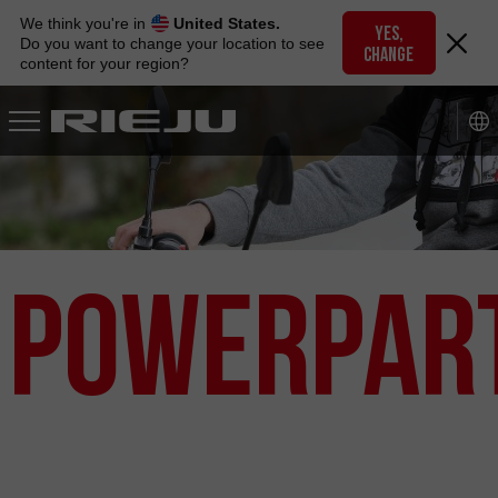
Skip
We think you're in
United States.
to
YES,
Do you want to change your location to see
CHANGE
navigation
content for your region?
Skip
to
content
PowerPar