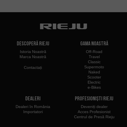
Descoperă Rieju
Gama noastră
Istoria Noastră
Off-Road
Marca Noastră
Travel
Classic
Supermoto
Contactați
Naked
Scooter
Electric
e-Bikes
Dealeri
Profesioniști Rieju
Dealeri în România
Deveniți dealer
Importatori
Acces Profesionist
Centrul de Presă Rieju