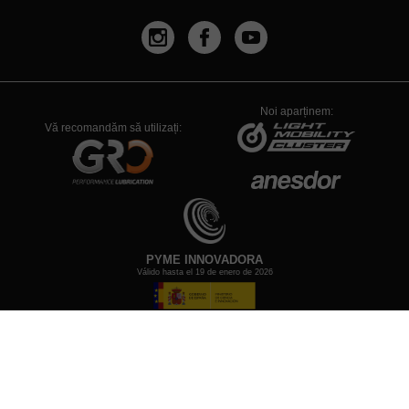
Noi aparținem:
Vă recomandăm să utilizați:
PYME INNOVADORA
Válido hasta el 19 de enero de 2026
Consultanță juridică
Politica de Confidențialitate
Politica de Cookies
Configuración de Cookies
© 1934-2026 - TOATE DREPTURILE REZERVATE RIEJU S.A.