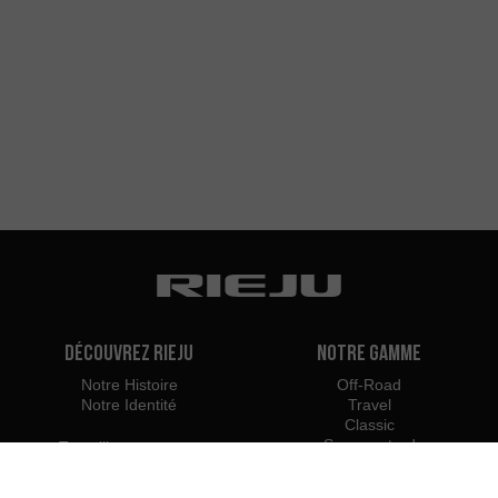
Découvrez Rieju
Notre Gamme
Notre Histoire
Off-Road
Notre Identité
Travel
Classic
Supermotard
Travailler avec nous
Naked
Contact
Scooter