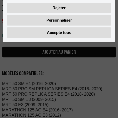
• Buse d'origine.
Rejeter
• Vendu à l'unité.
9,07
Personnaliser
€
TVA incluse
Accepte tous
En stock
AJOUTER AU PANIER
Modèles compatibles:
MRT 50 SM E4 (2016- 2020)
MRT 50 PRO SM REPLICA SERIES E4 (2018- 2020)
MRT 50 PRO REPLICA SERIES E4 (2018- 2020)
MRT 50 SM E3 (2009- 2015)
MRT 50 E3 (2009- 2015)
MARATHON 125 AC E4 (2016- 2017)
MARATHON 125 AC E3 (2012)