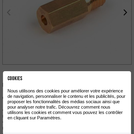
Cookies
Partager:
Nous utilisons des cookies pour améliorer votre expérience
de navigation, personnaliser le contenu et les publicités, pour
Gicleur Principal KEIHIN PWK-155.
proposer les fonctionnalités des médias sociaux ainsi que
pour analyser notre trafic. Découvrez comment nous
• Fabriqué avec la plus grande précision, il offrent la sécurité
utilisons les cookies et comment vous pouvez les contrôler
nécessaire pour entraîner un moteur puissant et précieux.
en cliquant sur Paramètres.
• Peut être utilisé sur toutes les séries PWK Keihin de 28-41
mm et leurs dérivés (Koso, OKO, Stage6, Motoforce, etc).
• Fabriqué au Japon selon les spécifications du fabricant.