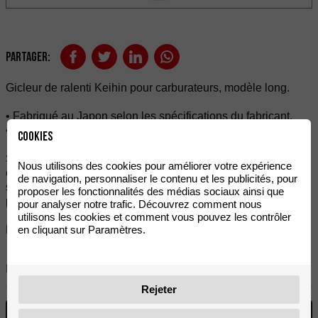
Partager:
Gicleur de ralenti Keihin pour carburateurs, modèle long.
• Fabriqué au Japon selon les spécifications du fabricant.
• Vendu à l'unité.
Cookies
Si vous n'êtes pas sûr de la tailler dont vous avez besoin, il
Nous utilisons des cookies pour améliorer votre expérience
est préférable de commander divers gicleurs de dimension
de navigation, personnaliser le contenu et les publicités, pour
similaire à ceux dont vous avez besoin, car il n'y a rien de
proposer les fonctionnalités des médias sociaux ainsi que
pire de ne pas avoir le bon gicleur au moment de le changer.
pour analyser notre trafic. Découvrez comment nous
utilisons les cookies et comment vous pouvez les contrôler
6,32
€
en cliquant sur Paramètres.
TVA incluse
En stock
Rejeter
AJOUTER AU PANIER