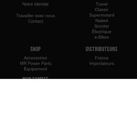
Notre Identité
Travel
Classic
Supermotard
Travailler avec nous
Naked
Contact
Scooter
Électrique
e-Bikes
Shop
Distributeurs
Accessoires
France
MR Power Parts
Importateurs
Équipement
Mon Compte
Mes Commandes
Retours
Professionnels
Devenir Concessionnaire
Accès Pro
Rieju Press Center