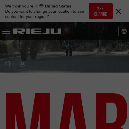
Skip
We think you're in
United States.
to
YES,
Do you want to change your location to see
CHANGE
navigation
content for your region?
Skip
to
content
Mar