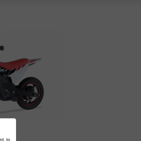
2
250W
nt, to