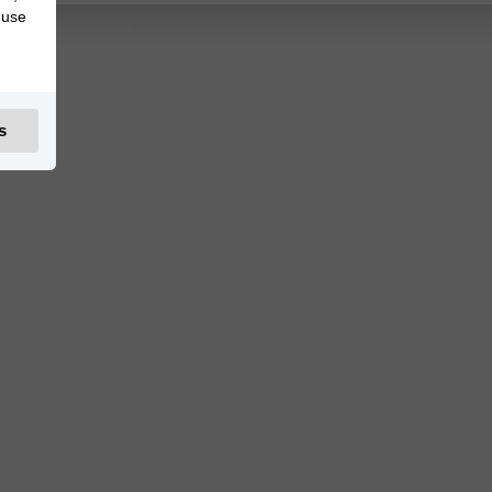
 use
s