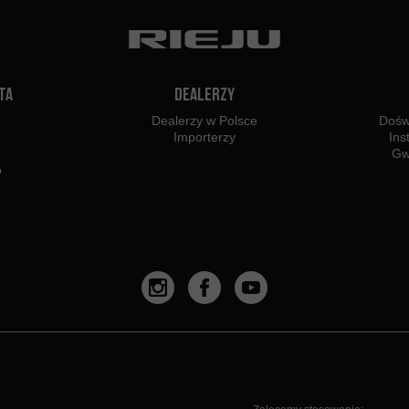
ta
Dealerzy
Dealerzy w Polsce
Dośw
Importerzy
Ins
Gw
o