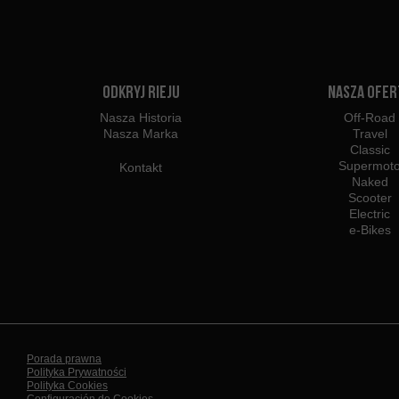
Odkryj Rieju
Nasza ofer
Nasza Historia
Off-Road
Nasza Marka
Travel
Classic
Supermot
Kontakt
Naked
Scooter
Electric
e-Bikes
Porada prawna
Polityka Prywatności
Polityka Cookies
Configuración de Cookies