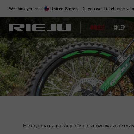
Skip
to
We think you're in
United States.
Do you want to change your 
navigation
Skip
to
MODELE
SKLEP
content
Elektryczna gama Rieju oferuje zrównoważone rozwi