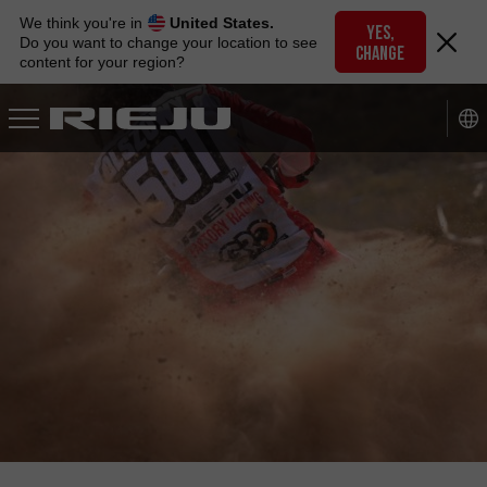
Skip
We think you're in
United States.
to
YES,
Do you want to change your location to see
CHANGE
navigation
content for your region?
Skip
to
content