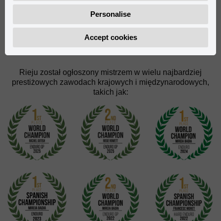
Rieju
Personalise
Accept cookies
Rieju został ogłoszony mistrzem w wielu najbardziej
prestiżowych zawodach krajowych i międzynarodowych,
takich jak: