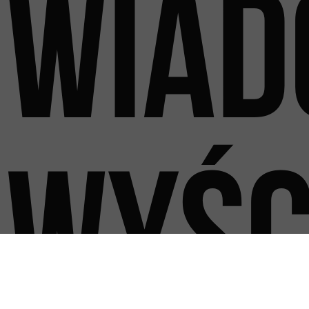
wiad
wyśc