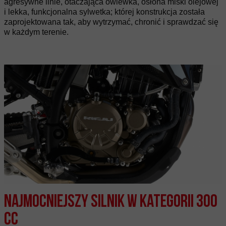
agresywne linie, otaczająca owiewka, osłona miski olejowej
i lekka, funkcjonalna sylwetka; której konstrukcja została
zaprojektowana tak, aby wytrzymać, chronić i sprawdzać się
w każdym terenie.
Najmocniejszy silnik w kategorii 300
cc