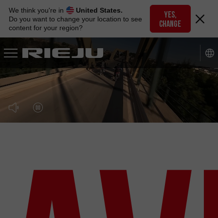
Skip
We think you're in
United States.
to
YES,
Do you want to change your location to see
CHANGE
navigation
content for your region?
Skip
to
content