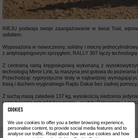
RIEJU podwaja swoje zaangażowanie w świat Trail, wprow
asfaltem.
Wyposażona w nowoczesny, solidny i mocny jednocylindrowy 
z antyhoppingowym sprzęgłem, RALLY 307 łączy technologię, 
Z centralną ramą kręgosłupową wykonaną z wysokowytrzyma
technologią Mirror Link, ta maszyna jest gotowa do pożerania 
Przechodząc rygorystyczne testy w najbardziej wymagający
trasą i duchem oryginalnego Rajdu Dakar bez żadnej pomocy,
Z suchą masą zaledwie 137 kg, wysokością siedzenia jedynie
i przeżywania przygód bez granic... w stylu Dakarskim i z pie
Cookies
We use cookies to offer you a better browsing experience,
personalise content, to provide social media features and to
analyse our traffic. Read about how we use cookies and how