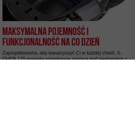
Maksymalna pojemność i
funkcjonalność na co dzień
Zaprojektowana, aby towarzyszyć Ci w każdej chwili. X-
OVER 125 posiada przestronne miejsce pod siedzeniem z
możliwością pomieszczenia dwóch kasków integralnych,
seryjny bagażnik na kufer, podwójne gniazdo USB (w tym
typu C) oraz praktyczne schowki. Wszystko, czego
potrzebujesz, zawsze przy Tobie.