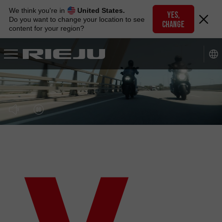
Skip
We think you're in
United States.
to
YES,
Do you want to change your location to see
CHANGE
navigation
content for your region?
Skip
to
content