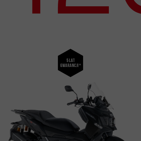
5 lat
gwarancji *